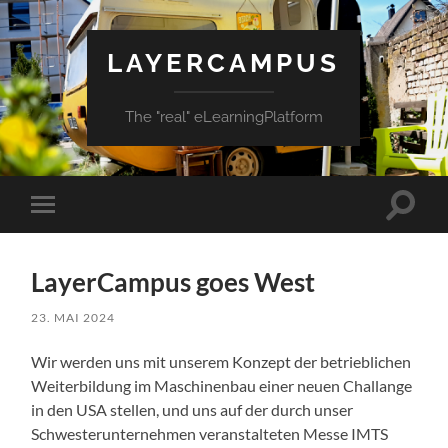
LAYERCAMPUS
The "real" eLearningPlatform
Suchfe
Mobile-
ein-/a
Menü
ein-/ausblenden
LayerCampus goes West
23. MAI 2024
Wir werden uns mit unserem Konzept der betrieblichen
Weiterbildung im Maschinenbau einer neuen Challange
in den USA stellen, und uns auf der durch unser
Schwesterunternehmen veranstalteten Messe IMTS