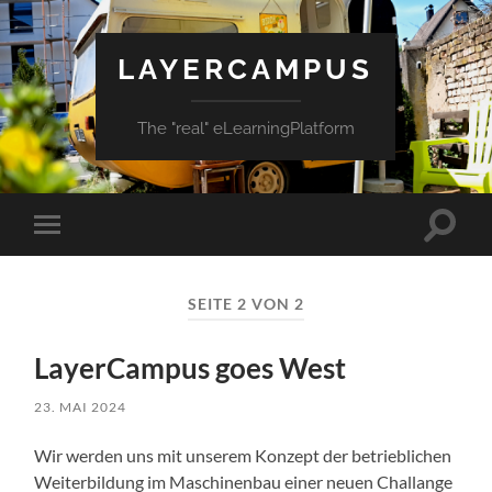
LAYERCAMPUS
The "real" eLearningPlatform
Suchfe
Mobile-
ein-/a
Menü
ein-/ausblenden
SEITE 2 VON 2
LayerCampus goes West
23. MAI 2024
Wir werden uns mit unserem Konzept der betrieblichen
Weiterbildung im Maschinenbau einer neuen Challange